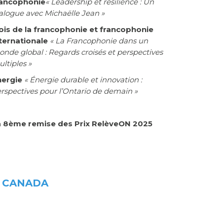
rancophonie
« Leadership et résilience : Un
alogue avec Michaëlle Jean »
is de la francophonie et francophonie
ternationale
« La Francophonie dans un
nde global : Regards croisés et perspectives
ltiples »
nergie
« Énergie durable et innovation :
rspectives pour l’Ontario de demain »
a 8ème remise des Prix RelèveON 2025
U CANADA