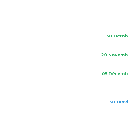
30 Octob
20 Novemb
05
Décemb
30
Janv