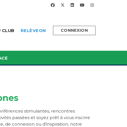
FACEBOOK
X-TWITTER
LINKEDIN
YOUTUBE
INSTAGRAM
U CLUB
RELÈVEON
CONNEXION
ACE
ones
onférences stimulantes, rencontres
ités passées et soyez prêt à vous inscrire
, de connexion ou d’inspiration, notre