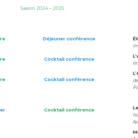
Saison 2024 – 2025
re
Déjeuner conférence
É
Im
L’
re
Cocktail conférence
li
L
re
Cocktail conférence
de
Pa
L
ier
Cocktail conférence
tr
fe
Mo