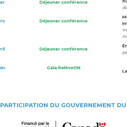
f
ier
Déjeuner
conférence
di
Mo
rs
Déjeuner
conférence
in
mo
mu
É
ril
Déjeuner
conférence
pe
uin
Gala
RelèveON
L
 PARTICIPATION DU GOUVERNEMENT D