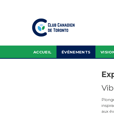
ACCUEIL
ÉVÉNEMENTS
VISIO
Exp
Vib
Plonge
inspir
aux év